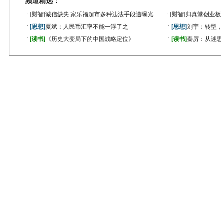
频道精选：
·
·
[财智]
诚信缺失 家乐福超市多种违法手段遭曝光
[财智]
归真堂创业板
·
·
[思想]
夏斌：人民币汇率不能一浮了之
[思想]
刘宇：转型
·
·
[读书]
《历史大变局下的中国战略定位》
[读书]
秦厉：从迷