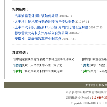
相关新闻：
汽车油箱意外漏油该如何处理
·
2010-07-14
太平洋世纪汽车收购通用转向与传动业务
·
2010-07-14
上半年汽车以旧换新17.4万辆 月均同比增长近10倍
·
2010-07-13
标致雪铁龙与长安汽车成立合资公司
·
2010-07-13
安徽抢占新能源汽车产业制高点
·
2010-07-13
频道精选：
·
·
[财智]
诚信缺失 家乐福超市多种违法手段遭曝光
[财智]
归真堂创业板
·
·
[思想]
夏斌：人民币汇率不能一浮了之
[思想]
刘宇：转型
·
·
[读书]
《历史大变局下的中国战略定位》
[读书]
秦厉：从迷
关于我们
|
版权
经济参考报社版权所有 本站所
新闻线索提供热线：
010-6307437
Copyright 2000-2010 XINHU