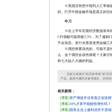
※美国没有把中国列入汇率操纵
的。打开中国金融市场是真正的目
牛刀
※在上半年宏观经济数据发布前，
CPI涨幅可能突破3.3%，为了遏
不会加息。发行央票是使用金融工
※调控将要误伤的，可能不是经
么，这个调控会误伤谁呢？大家仔
和七大姑八大姨的利益。
凡标注来源为“经济参考报”或“经济
产品，版权均属经济参考报社，未经经
相关新闻：
[博客]
资产增值并没有真正创造财
·
[博客]
10%才算平稳较快增长吗？
·
[博客]
国有企业上缴利润并不意味
·