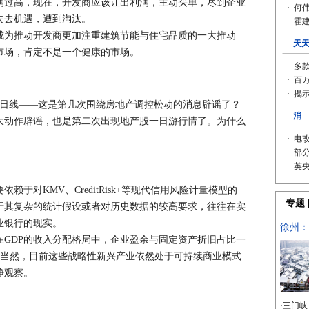
润过高，现在，开发商应该让出利润，主动买单，尽到企业
失去机遇，遭到淘汰。
为推动开发商更加注重建筑节能与住宅品质的一大推动
市场，肯定不是一个健康的市场。
日线——这是第几次围绕房地产调控松动的消息辟谣了？
大动作辟谣，也是第二次出现地产股一日游行情了。为什么
对KMV、CreditRisk+等现代信用风险计量模型的
于其复杂的统计假设或者对历史数据的较高要求，往往在实
业银行的现实。
GDP的收入分配格局中，企业盈余与固定资产折旧占比一
右)。当然，目前这些战略性新兴产业依然处于可持续商业模式
静观察。