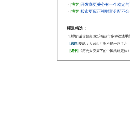
[博客]
开发商更关心有一个稳定的
·
[博客]
股市更应正视财富分配不公
·
频道精选：
·
[财智]
诚信缺失 家乐福超市多种违法手
·
[思想]
夏斌：人民币汇率不能一浮了之
·
[读书]
《历史大变局下的中国战略定位