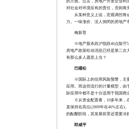
的方面。过去，房地产开发企业利
对社会对环境应有的责任，否则将
从某种意义上说，宏观调控将成
力。一味涨价、没人倒闭的房地产
梅新育
※地产股杀跌沪指跌40点险守5
房地产政策松动消息已经是第二次
有那么多人愿意上当？
巴曙松
※国际上的信用风险预警，主要依赖于
应用。而这些流行的计量模型，由
际应用中都不是十分适用于我国商
※从资金配置看，10多年来，在
直保持在高位(2009年在46%左
的酝酿阶段，其发展前景还需要冷
郎咸平