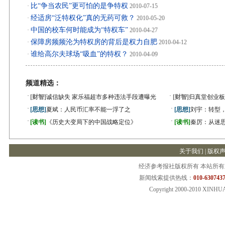
比“争当农民”更可怕的是争特权
·
2010-07-15
经适房“泛特权化”真的无药可救？
·
2010-05-20
中国的校车何时能成为“特权车”
·
2010-04-27
保障房频频沦为特权房的背后是权力自肥
·
2010-04-12
谁给高尔夫球场“吸血”的特权？
·
2010-04-09
频道精选：
·
·
[财智]
诚信缺失 家乐福超市多种违法手段遭曝光
[财智]
归真堂创业板
·
·
[思想]
夏斌：人民币汇率不能一浮了之
[思想]
刘宇：转型
·
·
[读书]
《历史大变局下的中国战略定位》
[读书]
秦厉：从迷
关于我们
|
版权
经济参考报社版权所有 本站所
新闻线索提供热线：
010-6307437
Copyright 2000-2010 XINHU