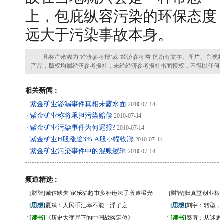
上，包庇纵容污染的环保态度
远大于污染事故本身。
凡标注来源为“经济参考报”或“经济参考网”的所有文字、图片、音视
产品，版权均属经济参考报社，未经经济参考报社书面授权，不得以任何
相关新闻：
紫金矿业渗漏事件真相未露水面
·
2010-07-14
紫金矿业称将承担污染赔偿
·
2010-07-14
紫金矿业污染事件为何迟报?
·
2010-07-14
紫金矿业H股涨逾3% A股小幅收涨
·
2010-07-14
紫金矿业污染事件中的混账逻辑
·
2010-07-14
频道精选：
·
·
[财智]
诚信缺失 家乐福超市多种违法手段遭曝光
[财智]
归真堂创业板
·
·
[思想]
夏斌：人民币汇率不能一浮了之
[思想]
刘宇：转型
·
·
[读书]
《历史大变局下的中国战略定位》
[读书]
秦厉：从迷