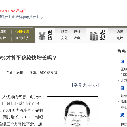
10%才算平稳较快增长吗？
07-14 作者：易鹏 来源：经济参考报
【字号
大
中
小
】
人忧虑的气息。6月份中
.4，环比回落1.8个百分
布了6月国内汽车的产销数
，同比增长13.97%，增幅
，连续三个月环比下滑。加