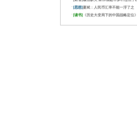
·
[思想]
夏斌：人民币汇率不能一浮了之
·
[读书]
《历史大变局下的中国战略定位