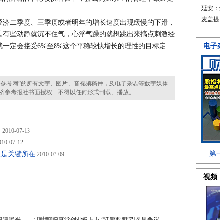
济二季度、三季度或者明年的增长速度出现缓慢的下滑，
是有些动静就沉不住气，心浮气躁的就想跳出来搞点刺激经
一定会接受6%至8%这个平稳较快增长的理性的目标定
参考网”的所有文字、图片、音视频稿件，及电子杂志等数字媒体
济参考报社书面授权，不得以任何形式刊载、播放。
向
2010-07-13
10-07-12
长是关键所在
2010-07-09
·
段遭曝光
[财智]
归真堂创业板上市 “活熊取胆”引各界争议