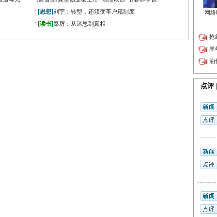
·
[思想]
刘宇：转型，还须变革户籍制度
·
》
[读书]
秦厉：从迷思到真相