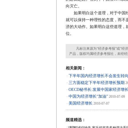
向灭亡。
如果明白这个道理，对于中国经
就可以保持一种理性的态度，而不
济的大动作。如果明白这些道理，就
位。
凡标注来源为“经济参考报”或“经济
产品，版权均属经济参考报社，未经经
相关新闻：
下半年国内经济增长不会发生转
·
三方面稳定下半年经济增长预期
·
20
OECD秘书长:发展中国家经济增
·
中国为经济增长“加油”
·
2010-07-09
美国经济增长
·
2010-07-07
频道精选：
·
[财智]
诚信缺失 家乐福超市多种违法手