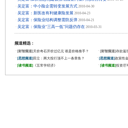
吴定富：中小险企需转变发展方式
·
2010-04-30
吴定富：新医改有利健康险发展
·
2010-04-23
吴定富：保险业结构调整需防反弹
·
2010-04-21
吴定富：保险业“三高一低”问题仍存在
·
2010-03-31
频道精选：
·
·
[财智频道]
天价奇石开价过亿元 谁是价格推手？
[财智频道]
存款返
·
·
[思想频道]
田立：两大投行顶不上一条章鱼？
[思想频道]
政策性金
·
·
[读书频道]
《五常学经济》
[读书频道]
投资尽