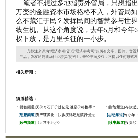
笔者不想过多地指责外管局，只想指出
万变的金融资本市场格格不入，外管局如
么不藏汇于民？发挥民间的智慧参与世界
线生机。从这个角度说，去年5月和今年
权下放，是万里长征的一小步。
凡标注来源为“经济参考报”或“经济参考网”的所有文字、图片、音视
产品，版权均属新华社经济参考报社，未经书面授权，不得以任何形式发
相关新闻：
频道精选：
·
·
[财智频道]
天价奇石开价过亿元 谁是价格推手？
[财智频道]
存款返
·
·
[思想频道]
资产证券化：快步疾驰还是慎行慢走
[思想频道]
许小年
·
·
[读书频道]
《五常学经济》
[读书频道]
投资尽