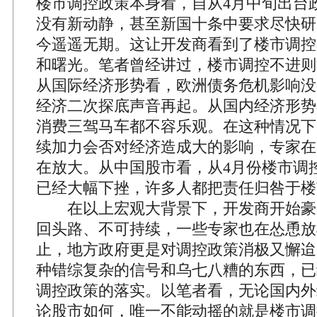
楼市调控政策本身看，自从4月中旬出台
没有新动静，甚至新国十条中要求尽快研
今遥遥无期。这让开发商看到了楼市调控
和曙光。笔者曾经讲过，楼市调控不进则
从国际经济形势看，欧洲债务危机影响没
经济二次探底声音再起。从国内经济形势
消费三驾马车都不容乐观。在这种情况下
续加力会否对经济造成大的影响，专家在
在放大。从中国股市看，从4月份楼市调
已经大幅下挫，许多人都把责任归咎于楼
在以上宏观大背景下，开发商开始豪
回头路、不可持续，一些专家也在怂恿放
止，地方政府更是对调控政策消极又懈迨
种错综复杂的信号和乌七八糟的东西，已
调控政策的落实。以笔者看，无论国内外
论股市如何，唯一不能动摇的就是楼市调