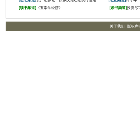
[思想频道]
资产证券化：快步疾驰还是慎行慢走
[思想频道]
许小年
·
·
[读书频道]
《五常学经济》
[读书频道]
投资尽