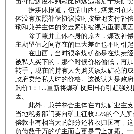
出补偿进度和到款比例远远落后于煤矿资
据媒体报道，包括山西焦煤集团在内
体没有按照补偿协议按时按量地支付补偿
琐和兼并主体的资金紧张被视为重要原因
除了兼并主体本身的原因，煤改补偿
主期望值之间存在的巨大差距也不时引起
在山西，当时很多煤矿都是在煤炭经
被私人买下的，那个时候价格偏低，再加
转手，现在的持有人为购买该煤矿花的成
政府卖给私人时的价格。这被认为是政府
购价1：1.5重新将煤矿收归国有引起强
因。
此外，兼并整合主体在向煤矿业主支
当地税务部门要向矿主征收25%的个人
偿款中有相当大的部分还将收归国有，这
负债数千万的矿主而言更是雪上加霜。一