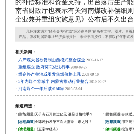
的补偿标准和资金支持，出台落后生产能
南省财政厅也表示有关河南煤改补偿细则
企业兼并重组实施意见》公布后不久出台
凡标注来源为“经济参考报”或“经济参考网”的所有文字、图片、音视
产品，版权均属新华社经济参考报社，未经书面授权，不得以任何形式发
相关新闻：
六产煤大省欲复制山西模式整合煤企
·
2009-11-17
重组煤企 政府莫忘依法行事
·
2009-09-27
煤企停产整治或引发焦煤价格上涨
·
2009-09-10
5年内煤企将减半 内蒙古推动行业整合
·
2010-06-07
河南煤企一年后减至50家
·
2010-03-04
频道精选：
·
·
[财智频道]
天价奇石开价过亿元 谁是价格推手？
[财智频道]
存款返
·
·
[思想频道]
全球若触发第三次大萧条，谁之过？
[思想频道]
用正确
·
·
[读书频道]
《五常学经济》
[读书频道]
投资尽