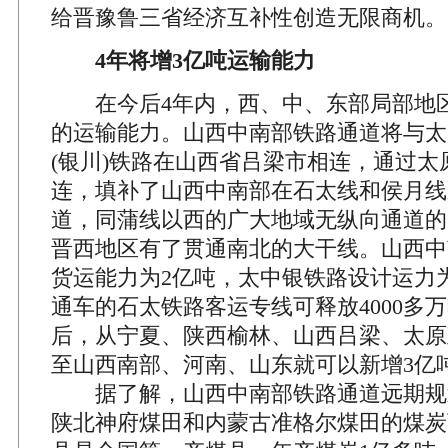
给晋豫鲁三省经济互补性创造无限商机。
4年将增3亿吨运输能力
在今后4年内，西、中、东部局部地区
的运输能力。山西中南部铁路通道将与太(
(银川)铁路在山西省吕梁市相连，通过太
连，填补了山西中南部在石太线和侯月线
道，同蒲线以西的广大地域无纵向通道的
晋西地区有了贯通南北的大干线。山西中
货运能力为2亿吨，太中银铁路设计运力为
通车的石太铁路客运专线可释放4000多
后，从宁夏、陕西榆林、山西吕梁、太原
至山西南部、河南、山东就可以新增3亿
据了解，山西中南部铁路通道远期规
陕北神府煤田和内蒙古准格尔煤田的煤炭