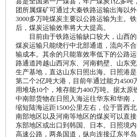
县是全国第一产煤县，年产煤炭1亿多吨
团所属煤矿可通过大秦铁路运输出海以外
3000多万吨煤炭主要以公路运输为主。
后，煤炭运输效率将大大提高。
目前由于铁路运输缺口较大，山西的
煤炭运输只能绕行中北部通道，流向不合
输成本。其余的只能靠效率低下的公路运
路通道跨越山西河东、河南鹤壁、山东兖
生产基地，直达山东日照出海。日照港是
第二个2亿吨大港，目前年通过能力450
用堆场10个，堆存能力400万吨。据太
中南部货物在日照入海运往华东和华南，
缩短陆海运距1500公里左右，位于晋西
南部地区以及河南等地区的煤炭可以直接
东部地区或出口到韩国、日本。日照境内
高速公路，两条国道，纵向连接辽东半岛