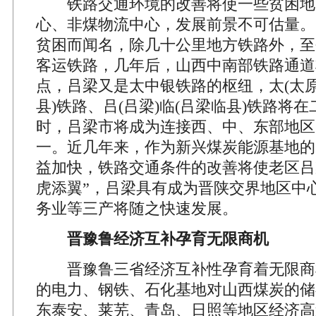
铁路交通环境的改善将使一些贫困地
心、非煤物流中心，发展前景不可估量。
贫困而闻名，除几十公里地方铁路外，至
客运铁路，几年后，山西中南部铁路通道
点，吕梁又是太中银铁路的枢纽，太(太原
县)铁路、吕(吕梁)临(吕梁临县)铁路将
时，吕梁市将成为连接西、中、东部地区
一。近几年来，作为新兴煤炭能源基地的
益加快，铁路交通条件的改善将使老区吕
虎添翼”，吕梁具有成为晋陕交界地区中
务业等三产将随之快速发展。
晋豫鲁经济互补孕育无限商机
晋豫鲁三省经济互补性孕育着无限商
的电力、钢铁、石化基地对山西煤炭的储
东泰安、莱芜、青岛、日照等地区经济高