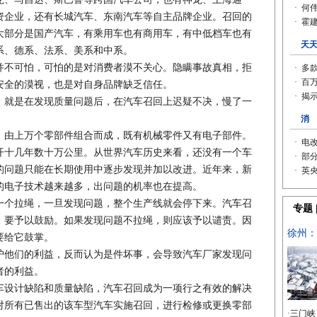
资企业，还有长城汽车、东南汽车等自主品牌企业。召回的
大部分是国产汽车，有乘用车也有商用车，有中低档车也有
系、德系、法系、美系和中系。
不可怕，可怕的是对消费者漠不关心。隐瞒事故真相，拒
安全的漠视，也是对自身品牌缺乏信任。
就是在发现质量问题后，在汽车召回上迟疑不决，慢了一
由上万个零部件组合而成，既有机械零件又有电子部件。
开十几年数十万公里。从世界汽车历史来看，还没有一个车
的问题只能在长期使用中逐步发现并加以改进。近年来，新
的电子技术越来越多，出问题的机率也在提高。
个拉绳，一旦发现问题，整个生产线就会停下来。汽车召
，要予以鼓励。如果发现问题不拉绳，则应该予以谴责。因
要给它鼓掌。
他们的利益，反而认为是件坏事，会导致汽车厂家发现问
者的利益。
设计缺陷和质量缺陷，汽车召回成为一项行之有效的解决
对所有已售出的该车型汽车实施召回，进行检修或更换零部