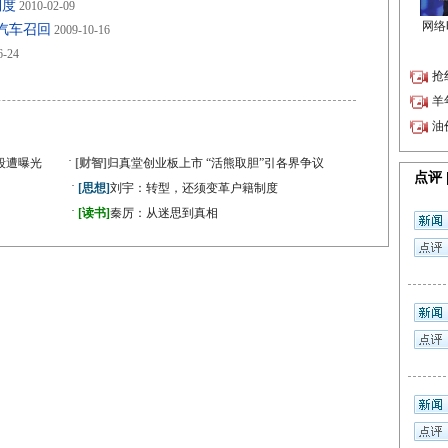
制度
2010-02-09
汽车召回
2009-10-16
6-24
·
段遭曝光
[财智]
归真堂创业板上市 “活熊取胆”引各界争议
·
[思想]
刘宇：转型，还须变革户籍制度
·
》
[读书]
秦厉：从迷思到真相