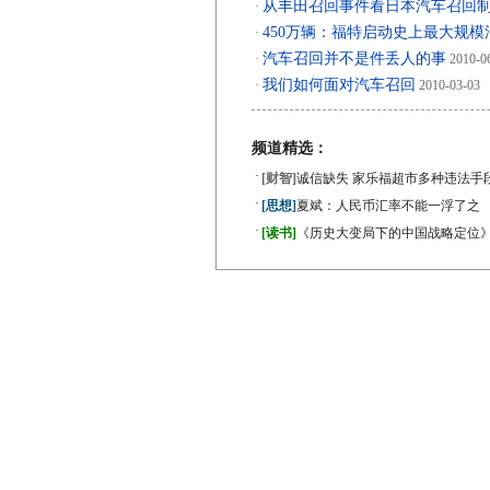
从丰田召回事件看日本汽车召回
·
450万辆：福特启动史上最大规模
·
汽车召回并不是件丢人的事
·
2010-0
我们如何面对汽车召回
·
2010-03-03
频道精选：
·
[财智]
诚信缺失 家乐福超市多种违法手
·
[思想]
夏斌：人民币汇率不能一浮了之
·
[读书]
《历史大变局下的中国战略定位