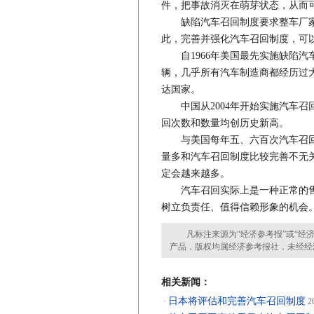
件，把事故消灭在萌芽状态，从而
缺陷汽车召回制度要求整车厂家
此，完善并强化汽车召回制度，可
自1966年美国最先实施缺陷汽
辆，几乎所有汽车制造商都经历过
达国家。
中国从2004年开始实施汽车召回
回次数和数量均创历史新高。
与美国每年五、六百次汽车召回
量多和汽车召回制度比较完善不无
定会越来越多。
汽车召回实际上是一种正常的售
树立负责任、值得信赖形象的机会
凡标注来源为“经济参考报”或“经济
产品，版权均属经济参考报社，未经经
相关新闻：
日本将评估和完善汽车召回制度
·
20