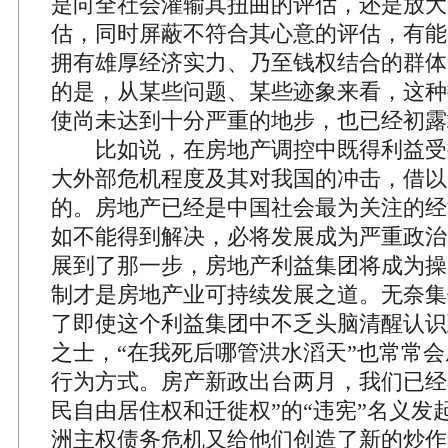
是向全社会灌输其扭曲的评估，还是放大
估，同时屏蔽不符合其心意的评估，有能
拥有雄厚经济实力、乃至钱权结合的群体
的是，从某些问题、某些迹象来看，这种
使尚未达到十分严重的地步，也已经初露
比如说，在房地产调控中既得利益受
大外部危机程度及其对我国的冲击，借以
的。房地产已经是中国社会最为关注的经
如不能得到解决，必将发展成为严重政治
展到了那一步，房地产利益集团将成为操
制才是房地产业可持续发展之道。无奈集
了即使这个利益集团中不乏头脑清醒认识
之士，“在我死后哪管洪水滔天”也常常
行为方式。房产新政出台两月，我们已经
民自由居住权和迁徙权”的“违宪”名义发
洲主权债务危机又给他们创造了新的炒作