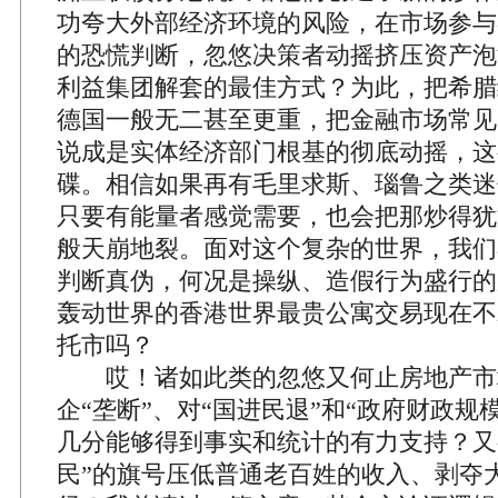
功夸大外部经济环境的风险，在市场参与
的恐慌判断，忽悠决策者动摇挤压资产泡
利益集团解套的最佳方式？为此，把希腊
德国一般无二甚至更重，把金融市场常见
说成是实体经济部门根基的彻底动摇，这
碟。相信如果再有毛里求斯、瑙鲁之类迷
只要有能量者感觉需要，也会把那炒得犹
般天崩地裂。面对这个复杂的世界，我们
判断真伪，何况是操纵、造假行为盛行的
轰动世界的香港世界最贵公寓交易现在不
托市吗？
哎！诸如此类的忽悠又何止房地产市
企“垄断”、对“国进民退”和“政府财政规
几分能够得到事实和统计的有力支持？又
民”的旗号压低普通老百姓的收入、剥夺