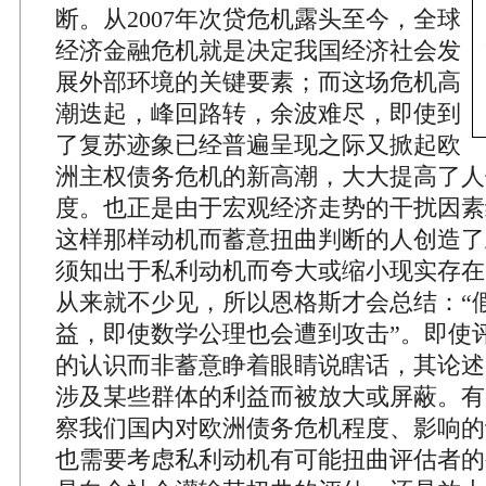
断。从2007年次贷危机露头至今，全球
经济金融危机就是决定我国经济社会发
展外部环境的关键要素；而这场危机高
潮迭起，峰回路转，余波难尽，即使到
了复苏迹象已经普遍呈现之际又掀起欧
洲主权债务危机的新高潮，大大提高了人
度。也正是由于宏观经济走势的干扰因素
这样那样动机而蓄意扭曲判断的人创造了
须知出于私利动机而夸大或缩小现实存在
从来就不少见，所以恩格斯才会总结：“
益，即使数学公理也会遭到攻击”。即使
的认识而非蓄意睁着眼睛说瞎话，其论述
涉及某些群体的利益而被放大或屏蔽。有
察我们国内对欧洲债务危机程度、影响的
也需要考虑私利动机有可能扭曲评估者的