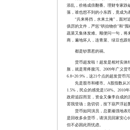
添乱，价格成倍翻番。理财专家跌
落，谁也想不到的小东西，竟成为
“兵来将挡，水来土掩”，面对近
俱厉的文件，严惩“哄抬物价”和“
蔬菜又集体发难。顺便问一句，将来
商，遍地坏人，连青菜、绿豆也跟
都是钞票惹的祸。
货币超发啦！超发是相对实体经
胀，就是胃疼腹泻。2009年广义货币M2
6.8=20.9%，这21个点的超发货
先是股市和楼市。A股指数从2009
1.5%，民众的感觉是150%。2
政府追踪而至，资金又像李自成的
罢我登场；急切切，按下葫芦浮起瓢
货币如同演员，总要顽强地表现
是回收多余货币，请演员回家安心休
但不必因此而忧虑。