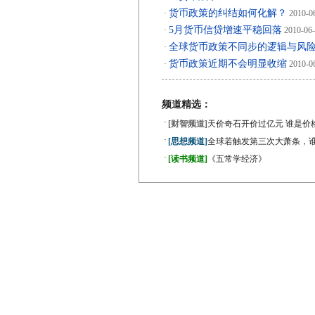
货币政策的纠结如何化解？
·
2010-0
5月货币信贷增速平稳回落
·
2010-06
全球货币政策不同步的逻辑与风
·
货币政策近期不会明显收缩
·
2010-0
频道精选：
·
[财智频道]
天价奇石开价过亿元 谁是价
·
[思想频道]
全球若触发第三次大萧条，
·
[读书频道]
《五常学经济》