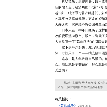
犹犹豫豫，患得患失，既不收银
新的增长点，经济焉能不“滞”？听
越“滞”，对货币的需求就越低，多
的真实收益率就越低，更多的资源
大蒜之类，实体经济就会因失血而越“
日本人在1980年代经历了这样
收的货币流向楼市、股市，造就了另一
大崩盘宣告了“鸡血疗法”的彻底失
按下葫芦浮起瓢，此乃物理世界
降，方法只有一个——抽去缸中漫
这水，是去年政府自己灌的。解
众。商贩就是要赚钱的，群众就是
受过伤？
凡标注来源为“经济参考报”或“经济
产品，版权均属新华社经济参考报社，
相关新闻：
《货币战争》
·
2010-06-13