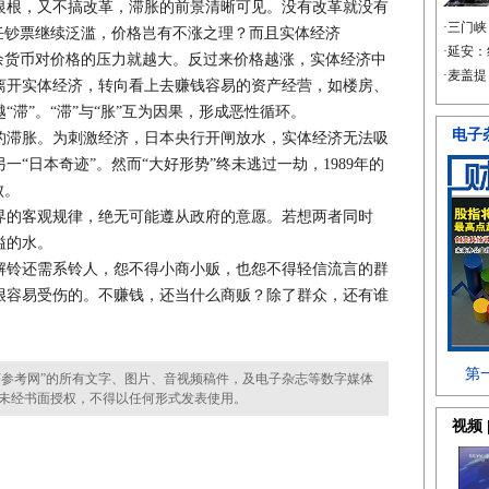
根，又不搞改革，滞胀的前景清晰可见。没有改革就没有
任钞票继续泛滥，价格岂有不涨之理？而且实体经济
余货币对价格的压力就越大。反过来价格越涨，实体经济中
离开实体经济，转向看上去赚钱容易的资产经营，如楼房、
滞”。“滞”与“胀”互为因果，形成恶性循环。
的滞胀。为刺激经济，日本央行开闸放水，实体经济无法吸
“日本奇迹”。然而“大好形势”终未逃过一劫，1989年的
败。
的客观规律，绝无可能遵从政府的意愿。若想两者同时
溢的水。
铃还需系铃人，怨不得小商小贩，也怨不得轻信流言的群
很容易受伤的。不赚钱，还当什么商贩？除了群众，还有谁
参考网”的所有文字、图片、音视频稿件，及电子杂志等数字媒体
未经书面授权，不得以任何形式发表使用。