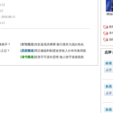
6-12
-12
险
2010-06-11
6-11
·
格推手？
[财智频道]
存款返现赤裸裸 银行揽存大战白热化
·
谁之过？
[思想频道]
用正确福利制度改变收入分布失衡局面
·
[读书频道]
投资尽可逆向思维 做人恪守道德底线