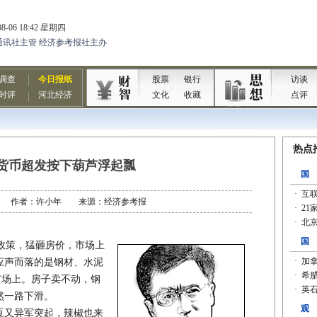
货币超发按下葫芦浮起瓢
6-17 作者：许小年 来源：经济参考报
政策，猛砸房价，市场上
应声而落的是钢材、水泥
市场上。房子卖不动，钢
然一路下滑。
又异军突起，辣椒也来