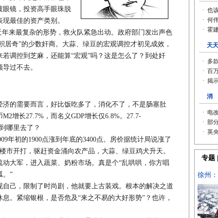
破眼镜，投资高手眼珠脱
表现最佳的资产类别。
年来最复杂的形势，救火队紧急出动。政府部门发出声色
囤积居奇”的少数奸商。大蒜、绿豆的宏观调控才初见成效，
若调控到芝麻，还能算“宏观”吗？这是怎么了？到处奸
领导过不去。
济的需要而言，好比饭吃多了，消化不了，不是肠塞肚
增长27.7%，而名义GDP增长仅6.8%。27.7-
币泻到哪里去了？
年初的1900点涨到年底的3400点。房价据统计局说涨了
010年楼市开打，驱赶资金涌向农产品，大蒜、绿豆鸡犬升天。
流动大军，进入蔬菜、奶粉市场。真是个“乱哄哄，你方唱
。”
自己，限制了时尚剧，他就要上古装戏。根本的解决之道
息。紧缩银根，是否危及“来之不易的大好形势”？也许，