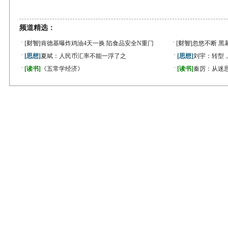
频道精选：
·
·
[财智]
肯德基曝炸鸡油4天一换 陷食品安全N重门
[财智]
忽悠不断 黑
·
·
[思想]
夏斌：人民币汇率不能一浮了之
[思想]
刘宇：转型
·
·
[读书]
《五常学经济》
[读书]
秦厉：从迷