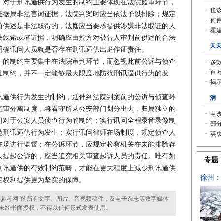
对于刑讯逼供行为发生的制约主要体现在法院庭审环节，
证据属非法言词证据，法院判案时应当依法予以排除；规定
前供述是非法取得的，法庭应当要求提供涉嫌非法取证的人
关线索或者证据；明确应由控方对被告人审判前供述的合法
明确讯问人员就是否存在刑讯逼供出庭作证责任。
的制约主要集中在法院审判环节，而忽视此前公诉与侦查
性制约，并不一定能够最大限度地防范刑讯逼供行为的发
逼供行为发生的制约，延伸到法院判案前的公诉与侦查环
监审分离制度，将看守所从公安部门划分出去，归属独立的
门对于公安人员侦查行为的制约；实行讯问全程录音录像制
范刑讯逼供行为发生；实行讯问律师在场制度，规定侦查人
在场进行监督；在公诉环节，应规定检察机关在未能排除存
人提起公诉的，应当追究相关审查起诉人员的责任。唯有如
刑讯逼供的有效制约范畴，才能在更大程度上减少刑讯逼供
定权利提供更为坚实的保障。
参考网”的所有文字、图片、音视频稿件，及电子杂志等数字媒体
未经书面授权，不得以任何形式发表使用。