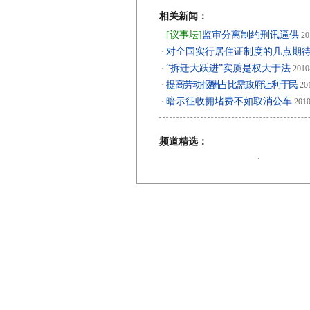
相关新闻：
[议事坛]
监审分离制约刑讯逼供
·
20
对全国实行居住证制度的几点期
·
“拆迁大跃进”实质是权大于法
·
2010
提高劳动报酬占比需政府让利于民
·
201
暗示征收拥堵费不如取消公车
·
2010
频道精选：
·