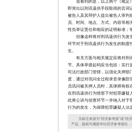
需看到的是，以上两个《规定》
即突出以刑讯逼供手段取得的言词
被告人及其辩护人提出被告人审判
员、时间、地点、方式、内容等相
性负举证责任和相应的证明标准；
但像这样将对刑讯逼供行为发生
环节对于刑讯逼供行为发生的制度
生。
有关方面与相关规定应将对刑讯
节。具体举措起码应当包括：实行
司法行政部门管辖，以强化关押部
度，通过对讯问全过程录音录像防
员讯问被关押人员时，其律师有权
在刑讯逼供行为情形下对犯罪嫌疑
此将公诉与侦查环节一并纳入对于
行为的发生，为保障犯罪嫌疑人法
凡标注来源为“经济参考报”或“经济
产品，版权均属新华社经济参考报社，