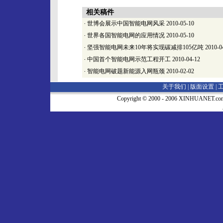
相关稿件
·
世博会展示中国智能电网风采
2010-05-10
·
世界各国智能电网的应用情况
2010-05-10
·
坚强智能电网未来10年将实现碳减排105亿吨
2010-0
·
中国首个智能电网示范工程开工
2010-04-12
·
智能电网破题新能源入网瓶颈
2010-02-02
关于我们 |
版面设置
|
Copyright © 2000 - 2006 XINHUA