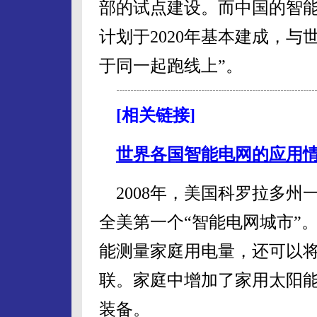
部的试点建设。而中国的智能
计划于2020年基本建成，
于同一起跑线上”。
[相关链接]
世界各国智能电网的应用
2008年，美国科罗拉多州
全美第一个“智能电网城市”
能测量家庭用电量，还可以
联。家庭中增加了家用太阳
装备。