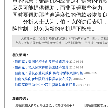
单的信息：金融机构应满足有信誉的借款
应尽可能提供帮助，而非阻碍那些努力。
同时要帮助那些遭遇麻烦的借款者恢复良
分析人士认为，伯南克的讲话表明，
险控制，以免为新的危机埋下隐患。
凡标注来源为“经济参考报”或“经济参考网”的所有文字、图片、音视
产品，版权均属新华社经济参考报社，未经书面授权，不得以任何形式发
相关新闻：
伯南克：美国经济全面复苏长路漫漫
·
2010-08-04
伯南克：私人需求将助美国经济复苏
·
2010-08-04
伯南克：若复苏受到威胁 将考虑采取刺激措施
·
2010-07-22
伯南克将向参议院银行委员会发布报告
·
2010-07-20
伯南克说帮助小企业获得贷款是重要任务
·
2010-07-14
频道精选：
·
·
[财智频道]
天价奇石开价过亿元 谁是价格推手？
[财智频道]
存款返