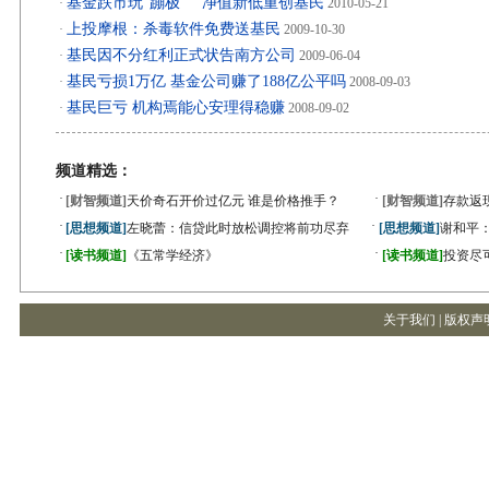
基金跌市玩“蹦极” 净值新低重创基民
·
2010-05-21
上投摩根：杀毒软件免费送基民
·
2009-10-30
基民因不分红利正式状告南方公司
·
2009-06-04
基民亏损1万亿 基金公司赚了188亿公平吗
·
2008-09-03
基民巨亏 机构焉能心安理得稳赚
·
2008-09-02
频道精选：
·
·
[财智频道]
天价奇石开价过亿元 谁是价格推手？
[财智频道]
存款返
·
·
[思想频道]
左晓蕾：信贷此时放松调控将前功尽弃
[思想频道]
谢和平
·
·
[读书频道]
《五常学经济》
[读书频道]
投资尽