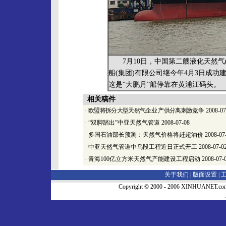
7月10日，中国第二艘液化天然气(
船(集团)有限公司继今年4月3日成功
这是“大鹏月”船停靠在黄浦江码头。
相关稿件
·
欧盟将拆分大型天然气企业 产供分离刺激
竞争
2008-07
·
“双脚踏出”中亚天然气管道
2008-07-08
·
多国石油部长预测：天然气价格将赶超油价
2008-07
·
中亚天然气管道中乌段工程近日正式开工
2008-07-0
·
青海100亿立方米天然气产能建设工程启动
2008-07-
关于我们 |
版面设置
|
Copyright © 2000 - 2006 XINHUA